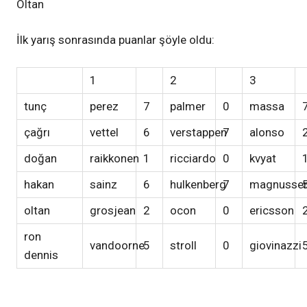
Oltan
İlk yarış sonrasında puanlar şöyle oldu:
1
2
3
tunç
perez
7
palmer
0
massa
çağrı
vettel
6
verstappen
7
alonso
doğan
raikkonen
1
ricciardo
0
kvyat
hakan
sainz
6
hulkenberg
7
magnusse
oltan
grosjean
2
ocon
0
ericsson
ron
vandoorne
5
stroll
0
giovinazzi
dennis