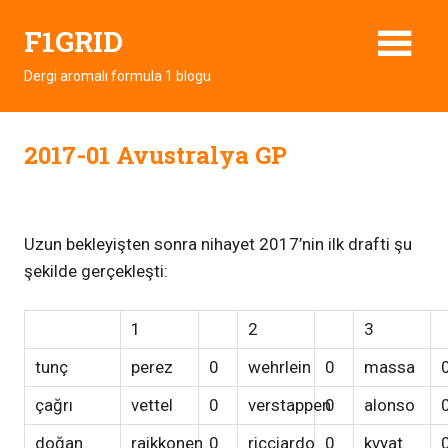
Skip
F1GRID
to
content
Dergi aromalı formula 1 blogu
2017-01 Avustralya GP
Uzun bekleyişten sonra nihayet 2017’nin ilk drafti şu
şekilde gerçekleşti:
1
2
3
tunç
perez
0
wehrlein
0
massa
çağrı
vettel
0
verstappen
0
alonso
doğan
raikkonen
0
ricciardo
0
kvyat