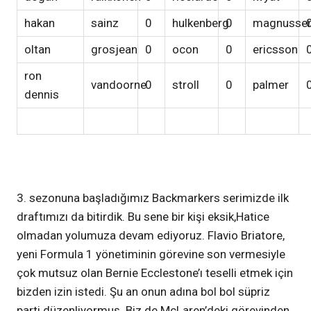
hakan
sainz
0
hulkenberg
0
magnusse
oltan
grosjean
0
ocon
0
ericsson
ron
vandoorne
0
stroll
0
palmer
dennis
3. sezonuna başladığımız Backmarkers serimizde ilk
draftımızı da bitirdik. Bu sene bir kişi eksik,Hatice
olmadan yolumuza devam ediyoruz. Flavio Briatore,
yeni Formula 1 yönetiminin görevine son vermesiyle
çok mutsuz olan Bernie Ecclestone’ı teselli etmek için
bizden izin istedi. Şu an onun adına bol bol süpriz
parti düzenliyormuş. Biz de McLaren’deki görevinden