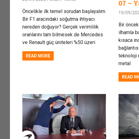
07 – Y
Öncelikle ilk temel sorudan başlayalım.
19/09/20
Bir F1 aracındaki soğutma ihtiyacı
Bir öncek
nereden doğuyor? Gerçek verimlilik
ilhamla b
oranlarını tam bilmesek de Mercedes
kısaca in
ve Renault güç üniteleri %50 üzeri
bağlantısı
teknoloji
READ MORE
metal
READ M