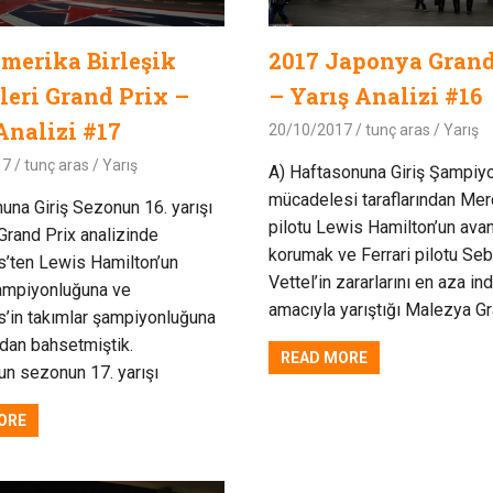
merika Birleşik
2017 Japonya Grand
leri Grand Prix –
– Yarış Analizi #16
Analizi #17
20/10/2017
tunç aras
Yarış
17
tunç aras
Yarış
A) Haftasonuna Giriş Şampiy
mücadelesi taraflarından Me
una Giriş Sezonun 16. yarışı
pilotu Lewis Hamilton’un avant
rand Prix analizinde
korumak ve Ferrari pilotu Seb
’ten Lewis Hamilton’un
Vettel’in zararlarını en aza in
şampiyonluğuna ve
amacıyla yarıştığı Malezya G
’in takımlar şampiyonluğuna
ndan bahsetmiştik.
READ MORE
un sezonun 17. yarışı
ORE