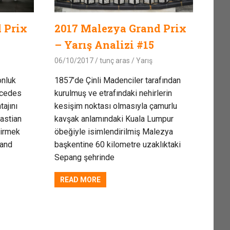
 Prix
2017 Malezya Grand Prix
– Yarış Analizi #15
06/10/2017
tunç aras
Yarış
onluk
1857’de Çinli Madenciler tarafından
rcedes
kurulmuş ve etrafındaki nehirlerin
ajını
kesişim noktası olmasıyla çamurlu
astian
kavşak anlamındaki Kuala Lumpur
dirmek
öbeğiyle isimlendirilmiş Malezya
rand
başkentine 60 kilometre uzaklıktaki
Sepang şehrinde
READ MORE