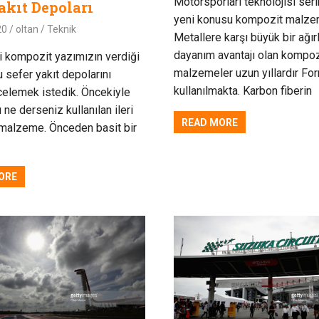
Motorsporları teknolojisi ser
akıt Depoları
yeni konusu kompozit malze
20
oltan
Teknik
Metallere karşı büyük bir ağır
dayanım avantajı olan kompoz
i kompozit yazımızın verdiği
malzemeler uzun yıllardır Fo
u sefer yakıt depolarını
kullanılmakta. Karbon fiberin
celemek istedik. Öncekiyle
 ne derseniz kullanılan ileri
READ MORE
 malzeme. Önceden basit bir
ORE