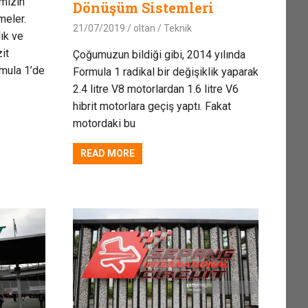
imizin
Dönüşüm Sistemleri
meler.
21/07/2019
oltan
Teknik
lık ve
it
Çoğumuzun bildiği gibi, 2014 yılında
rmula 1’de
Formula 1 radikal bir değişiklik yaparak
2.4 litre V8 motorlardan 1.6 litre V6
hibrit motorlara geçiş yaptı. Fakat
motordaki bu
READ MORE