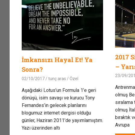
2017 S
İmkansızı Hayal Et! Ya
– Yarı
Sonra?
23/09/20
02/10/2017
tunç aras
Özel
Antrenma
Aşağıdaki Lotus’un Formula 1’e geri
olmuş Bel
dönüşü, isim savaşı ve kurucu Tony
sıralama 
Fernandes’in gelecek planlarını
olmuş İta
blogumuz internet dergisi olduğu
bıraktık
günler, Haziran 2011’de yayımlamıştım.
Avrupa
Yazı üzerinden altı