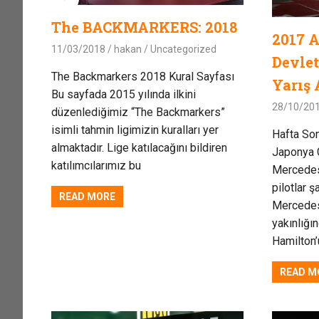
The BACKMARKERS: 2018
2017 A
11/03/2018
hakan
Uncategorized
Devlet
The Backmarkers 2018 Kural Sayfası
Yarış 
Bu sayfada 2015 yılında ilkini
28/10/20
düzenlediğimiz “The Backmarkers”
isimli tahmin ligimizin kuralları yer
Hafta Son
almaktadır. Lige katılacağını bildiren
Japonya G
katılımcılarımız bu
Mercedes
pilotlar 
READ MORE
Mercedes
yakınlığı
Hamilton’
READ M