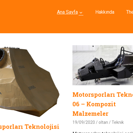
Ana Sayfa
Hakkında
Th
Motorsporları Tekno
06 – Kompozit
Malzemeler
19/09/2020
oltan
Teknik
porları Teknolojisi