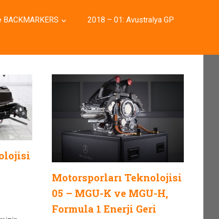
e BACKMARKERS
2018 – 01: Avustralya GP
lojisi
Motorsporları Teknolojisi
05 – MGU-K ve MGU-H,
Formula 1 Enerji Geri